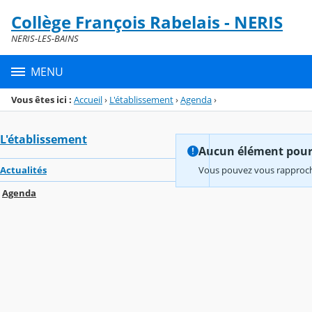
Panneau de gestion des cookies
Collège François Rabelais - NERIS
Menu de la rubrique
Contenu
NERIS-LES-BAINS
MENU
Vous êtes ici :
Accueil
›
L'établissement
›
Agenda
›
L'établissement
Aucun élément pour l
Actualités
Vous pouvez vous rapproche
Agenda