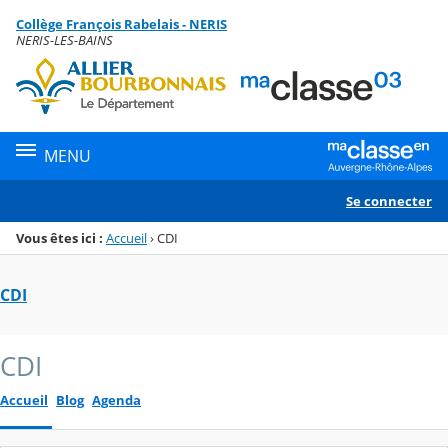
Panneau de gestion des cookies
Collège François Rabelais - NERIS
Menu de la rubrique
Contenu
NERIS-LES-BAINS
MENU
Se connecter
Vous êtes ici :
Accueil
›
CDI
CDI
CDI
Accueil
Blog
Agenda