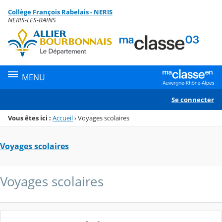
Panneau de gestion des cookies
Collège François Rabelais - NERIS
Menu de la rubrique
Contenu
NERIS-LES-BAINS
MENU
Se connecter
Vous êtes ici :
Accueil
›
Voyages scolaires
Voyages scolaires
Voyages scolaires