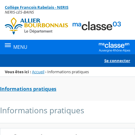
Panneau de gestion des cookies
Collège François Rabelais - NERIS
Menu de la rubrique
Contenu
NERIS-LES-BAINS
MENU
Se connecter
Vous êtes ici :
Accueil
›
Informations pratiques
Informations pratiques
Informations pratiques