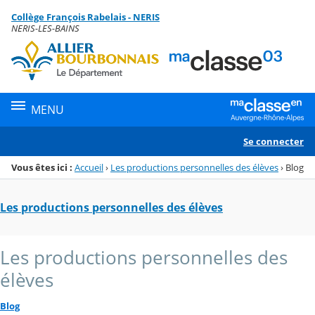
Panneau de gestion des cookies
Collège François Rabelais - NERIS
Menu de la rubrique
Contenu
NERIS-LES-BAINS
MENU
Se connecter
Vous êtes ici :
Accueil
›
Les productions personnelles des élèves
›
Blog
Les productions personnelles des élèves
Les productions personnelles des
élèves
Blog