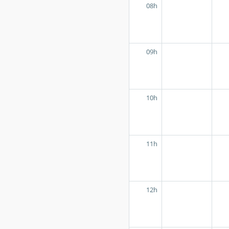
08h
09h
10h
11h
12h