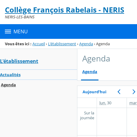
Panneau de gestion des cookies
Collège François Rabelais - NERIS
Menu de la rubrique
Contenu
NERIS-LES-BAINS
MENU
Vous êtes ici :
Accueil
›
L'établissement
›
Agenda
›
Agenda
Agenda
L'établissement
Agenda
Actualités
Agenda
Aujourd’hui
lun.
30
mar
Sur la
journée