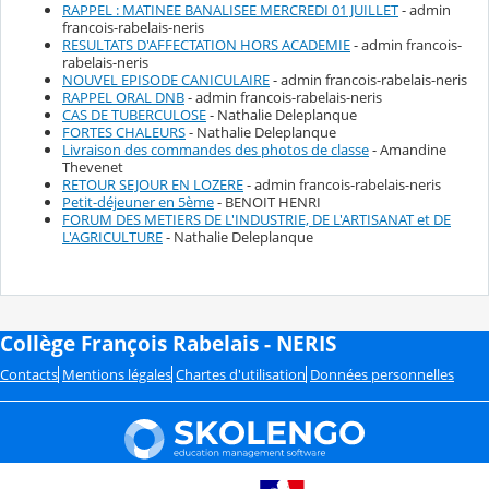
RAPPEL : MATINEE BANALISEE MERCREDI 01 JUILLET
- admin
francois-rabelais-neris
RESULTATS D'AFFECTATION HORS ACADEMIE
- admin francois-
rabelais-neris
NOUVEL EPISODE CANICULAIRE
- admin francois-rabelais-neris
RAPPEL ORAL DNB
- admin francois-rabelais-neris
CAS DE TUBERCULOSE
- Nathalie Deleplanque
FORTES CHALEURS
- Nathalie Deleplanque
Livraison des commandes des photos de classe
- Amandine
Thevenet
RETOUR SEJOUR EN LOZERE
- admin francois-rabelais-neris
Petit-déjeuner en 5ème
- BENOIT HENRI
FORUM DES METIERS DE L'INDUSTRIE, DE L'ARTISANAT et DE
L'AGRICULTURE
- Nathalie Deleplanque
Collège François Rabelais - NERIS
Contacts
Mentions légales
Chartes d'utilisation
Données personnelles