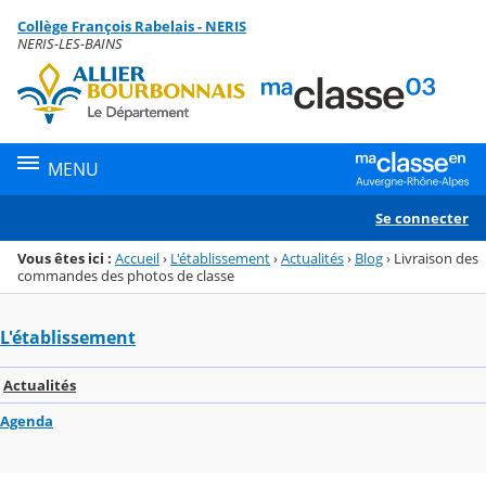
Panneau de gestion des cookies
Collège François Rabelais - NERIS
Menu de la rubrique
Contenu
NERIS-LES-BAINS
MENU
Se connecter
Vous êtes ici :
Accueil
›
L'établissement
›
Actualités
›
Blog
›
Livraison des
commandes des photos de classe
L'établissement
Actualités
Agenda