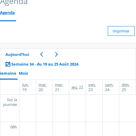
Agenda
Agenda
Imprimer
Aujourd’hui
Semaine 34 - du 19 au 25 Août 2024
Semaine
Mois
lun.
mar.
mer.
ven.
sam.
dim.
jeu.
22
19
20
21
23
24
25
Sur la
journée
08h