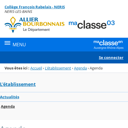
Panneau de gestion des cookies
Collège François Rabelais - NERIS
Menu de la rubrique
Contenu
NERIS-LES-BAINS
MENU
Se connecter
Vous êtes ici :
Accueil
›
L'établissement
›
Agenda
›
Agenda
L'établissement
Actualités
Agenda